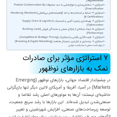
Segmentation)
استراتژی ۲: سفارشی‌سازی و تنوع‌بخشی به سبد محصولات (Product Customization &
Diversification)
استراتژی ۳: تسلط بر استانداردها و اخذ گواهینامه‌های بین‌المللی (Mastering Standards
& Certifications)
استراتژی ۴: بهینه‌سازی زنجیره تأمین و لجستیک (Supply Chain & Logistics
Optimization)
استراتژی ۵: ایجاد شبکه‌ای از شرکای محلی و نمایندگان فروش (Building Local
Partnerships)
استراتژی ۶: قیمت‌گذاری رقابتی و استراتژیک (Competitive & Strategic Pricing)
استراتژی ۷: برندسازی و بازاریابی دیجیتال هدفمند (Branding & Digital Marketing)
از تولیدکننده محلی تا صادرکننده جهانی
۷ استراتژی مؤثر برای صادرات
نمک به بازارهای نوظهور
در چشم‌انداز اقتصاد جهانی، بازارهای نوظهور (Emerging
Markets) در آسیا، آفریقا و آمریکای لاتین دیگر تنها بازیگرانی
حاشیه‌ای نیستند؛ آن‌ها به موتورهای اصلی رشد تقاضا و
صنعتی‌شدن تبدیل شده‌اند. این بازارها با رشد سریع جمعیت،
توسعه زیرساخت‌های صنعتی، افزایش شهرنشینی و تغییر
الگوهای مصرف، تقاضایی سیری‌ناپذیر برای مواد اولیه بنیادین