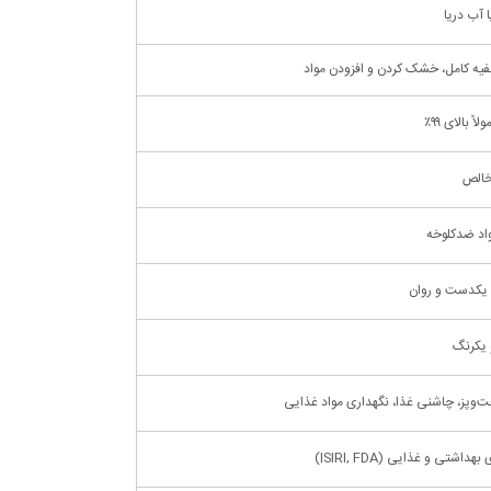
 آب دریا
یه کامل، خشک کردن و افزودن مواد
اً بالای ۹۹٪
اد ضدکلوخه
، یکدست و روان
 یکرنگ
وپز، چاشنی غذا، نگهداری مواد غذایی
اشتی و غذایی (ISIRI, FDA)