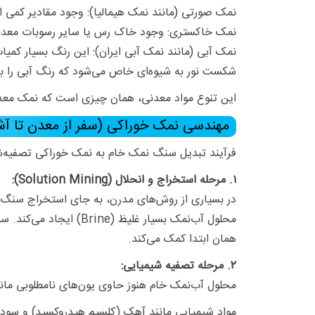
نمک صورتی (مانند نمک هیمالیا): وجود مقادیر کمی 
نمک خاکستری: وجود خاک رس یا سایر رسوبات معدنی
نمک آبی (مانند نمک آبی ایران): این رنگ بسیار کمی
شکست نور به شیوه‌ای خاص می‌شود که رنگ آبی را به
این تنوع مواد معدنی، همان چیزی است که نمک معدن
مهندسی نمک خوراکی (سفر از معدن تا آشپ
فرآیند تبدیل سنگ نمک خام به نمک خوراکی تصفیه‌
۱. مرحله استخراج و انحلال (Solution Mining):
در بسیاری از روش‌های مدرن، به جای استخراج سنگ نم
محلول آب‌نمک بسیار غ
همان ابتدا کمک می‌کند.
۲. مرحله تصفیه شیمیایی:
محلول آب‌نمک خام هنوز حاوی یون‌های نامطلوبی ما
مواد شیمیایی مانند آهک (کلسیم هیدروکسید) و سودا 