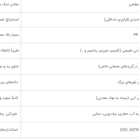
 سطحی
معادن نمک یا
‌بندی (فرآوری حداقلی)
استخراج، تصف
بسیار بالا، معمول
تقریباً NaCl خالص
مگر در گریدهای صنعتی خاص)
حاوی ید و مو
 بلورهای بزرگ
دانه‌های ریز
 آبی (بسته به مواد معدنی)
کاملاً سفید و
 آب، حفاری، برف‌روبی، دباغی
خوراکی: پخت‌
استانداردهای بهد