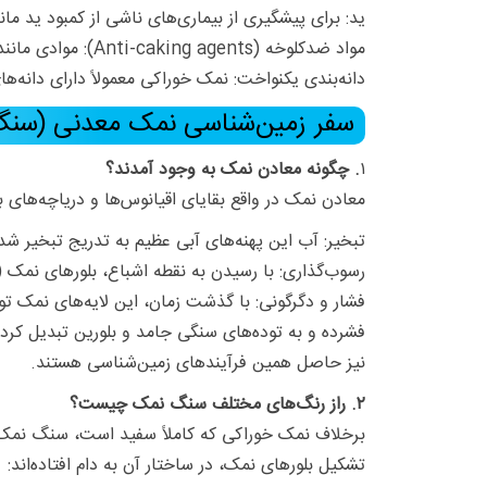
ید: برای پیشگیری از بیماری‌های ناشی از کمبود ید ما
مواد ضدکلوخه (Anti-caking agents): موادی مانند سیلیکات کلسیم به آن اضافه می‌شود تا از به هم چسبیدن دانه‌های نمک در اثر رطوبت جلوگیری کرده و روان باقی بماند.
دانه‌بندی یکنواخت: نمک خوراکی معمولاً دارای دانه‌
سفر زمین‌شناسی نمک معدنی (سن
۱
. چگونه معادن نمک به وجود آمدند؟
معادن نمک در واقع بقایای اقیانوس‌ها و دریاچه‌های
تبخیر: آب این پهنه‌های آبی عظیم به تدریج تبخیر ش
رسوب‌گذاری: با رسیدن به نقطه اشباع، بلورهای نمک (
فشار و دگرگونی: با گذشت زمان، این لایه‌های نمک تو
فشرده و به توده‌های سنگی جامد و بلورین تبدیل کرد
نیز حاصل همین فرآیندهای زمین‌شناسی هستند.
۲. راز رنگ‌های مختلف سنگ نمک چیست؟
برخلاف نمک خوراکی که کاملاً سفید است، سنگ نمک می
تشکیل بلورهای نمک، در ساختار آن به دام افتاده‌اند: