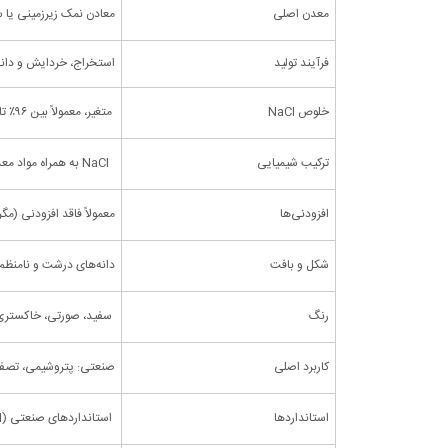
معدن اصلی
معادن نمک زیرزمینی یا
فرآیند تولید
استخراج، خردایش و دانه
خلوص NaCl
متغیر، معمولاً بین ۹۶٪ تا ۹۹٪
ترکیب شیمیایی
NaCl به همراه مواد معدنی طبیعی (کلسیم، منیزیم، پتاسیم و…)
افزودنی‌ها
معمولاً فاقد افزودنی (
شکل و بافت
دانه‌های درشت و نامنظم،
رنگ
سفید، صورتی، خاکستری،
کاربرد اصلی
صنعتی: پتروشیمی، تصفیه
استانداردها
استانداردهای صنعتی (ISO, ASTM)