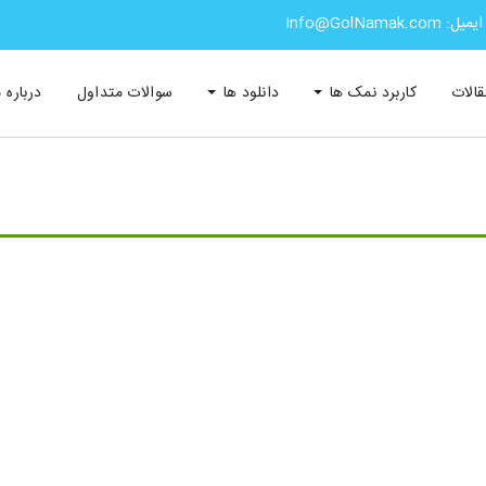
ایمیل: Info@GolNamak.com
قالات
کاربرد نمک ها
دانلود ها
سوالات متداول
درباره م