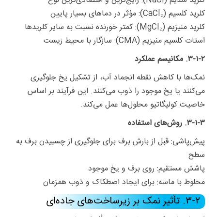
کلرید سدیم (NaCl): رایج‌ترین و اقتصادی‌ترین نوع
کلرید کلسیم (CaCl₂): مؤثر در دماهای بسیار پایین
کلرید منیزیم (MgCl₂): کمتر خورنده نسبت به سایر کلریدها
استات کلسیم منیزیم (CMA): سازگار با محیط زیست
۳-۱-۲. مکانیسم عملکرد
نمک‌ها با کاهش نقطه انجماد آب، از تشکیل یخ جلوگیری
می‌کنند یا یخ موجود را ذوب می‌کنند. این فرآیند بر اساس
خاصیت کولیگاتیو محلول‌ها عمل می‌کند.
۳-۱-۳. روش‌های استفاده
پیش‌پاشی: قبل از بارش برف برای جلوگیری از چسبیدن برف به
سطح
پاشش مستقیم: روی برف و یخ موجود
مخلوط با ماسه: برای ایجاد اصطکاک و ذوب همزمان
۳-۲. تأثیر نمک بر زیرساخت‌های جاده‌ای