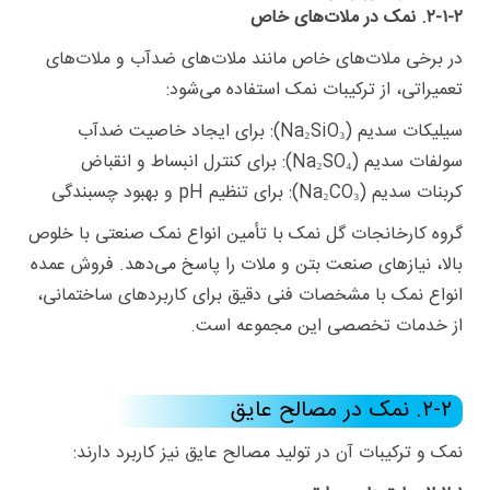
۲-۱-۲. نمک در ملات‌های خاص
در برخی ملات‌های خاص مانند ملات‌های ضدآب و ملات‌های
تعمیراتی، از ترکیبات نمک استفاده می‌شود:
سیلیکات سدیم (Na₂SiO₃): برای ایجاد خاصیت ضدآب
سولفات سدیم (Na₂SO₄): برای کنترل انبساط و انقباض
کربنات سدیم (Na₂CO₃): برای تنظیم pH و بهبود چسبندگی
گروه کارخانجات گل نمک با تأمین انواع نمک صنعتی با خلوص
بالا، نیازهای صنعت بتن و ملات را پاسخ می‌دهد. فروش عمده
انواع نمک با مشخصات فنی دقیق برای کاربردهای ساختمانی،
از خدمات تخصصی این مجموعه است.
۲-۲. نمک در مصالح عایق
نمک و ترکیبات آن در تولید مصالح عایق نیز کاربرد دارند: