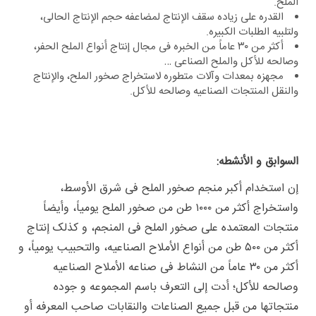
الملح.
القدره على زیاده سقف الإنتاج لمضاعفه حجم الإنتاج الحالی،
ولتلبیه الطلبات الکبیره.
أکثر من ۳۰ عاماً من الخبره فی مجال إنتاج أنواع الملح الحفر،
وصالحه للأکل والملح الصناعی …
مجهزه بمعدات وآلات متطوره لاستخراج صخور الملح، والإنتاج
والنقل المنتجات الصناعیه وصالحه للأکل.
السوابق و الأنشطه:
إن استخدام أکبر منجم صخور الملح فی شرق الأوسط،
واستخراج أکثر من ۱۰۰۰ طن من صخور الملح یومیاً، وأیضاً
منتجات المعتمده على صخور الملح فی المنجم، و کذلک إنتاج
أکثر من ۵۰۰ طن من أنواع الأملاح الصناعیه، والتحبیب یومیاً، و
أکثر من ۳۰ عاماً من النشاط فی صناعه الأملاح الصناعیه
وصالحه للأکل؛ أدت إلى التعرف باسم المجموعه و جوده
منتجاتها من قبل جمیع الصناعات والنقابات صاحب المعرفه أو