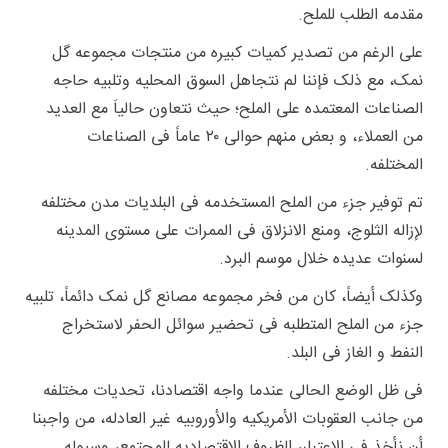
مقدمه الطلب للملح.
على الرغم من تصدیر کمیات کبیره من منتجات مجموعه گل
نمک، مع ذلک فإننا لم نتجاهل السوق المحلیه وتلبیه حاجه
الصناعات المعتمده على الملح؛ حیث نتعاون حالیاَ مع العدید
من العملاء، و بعض منهم حوالی ۲۰ عاماً فی الصناعات
المختلفه.
تم توفیر جزء من الملح المستخدمه فی البلدیات مدن مختلفه
لإزاله الثلوج، ومنع الانزلاق فی الممرات على مستوى المدینه
لسنوات عدیده خلال موسم البرد.
وکذلک أیضاً، کان من فخر مجموعه مصانع گل نمک دائماً، تلبیه
جزء من الملح المتطلبه فی تحضیر سوائل الحفر لاستخراج
النفط و الغاز فی البلد.
فی ظل الوضع الحالی عندما واجه اقتصادنا، تحدیات مختلفه
من جانب العقوبات الأمریکیه والأوروبیه غیر العادله، من واجبنا
أن نأخذ فی الاعتبار، الظروف الاقتصادیه للمجتمع، وسیوله