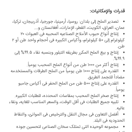
قدرات والإمکانیات:
تصدیر الملح إلى بلدان: روسیا، أرمینیا، جورجیا، أذربیجان، ترکیا،
عمان، العراق، الکویت، القطر، الإمارات، أفغانستان و….
إنتاج أنواع حبوب الأملاح الصناعیه المحببه فی العبوات ۲۰
کیلوغرام إلى ۵۰ کیلوغرام، وأکیاس الکبیره فی أحجام واحد طن أو ۲
طن.
إنتاج و بیع الملح المکرر بطریقه التبلور وبنسبه نقاء ۹۹.۵% إلى
۹۹.۹%.
إنتاج أکثر من ۱۰۰۰ طن من أنواع الملح المحبب یومیاً.
القدره على إنتاج ۱۰۰۰ طن یومیاً من الملح الطرقات والمستخدمه
مضاداً للتجمد الطریق.
القدره على إنتاج ۵۰۰ طن من الملح الحفر فی أکیاس جامبو
یومیاً.
إنتاج صخر الملح المحبب بمقاسات المحدده، للطلبات الکبیره.
تلبیه جمیع الطلبات فی أقل الوقت، والسعر المناسب للغایه، ونقاء
عالیه.
أفضل التعاون فی مجال النقل والترخیص فی الموانئ، والنقاط
الحدودیه فی البلد.
مجموعه الوحیده التی تمتلک سخان الصناعی لتحسین جوده