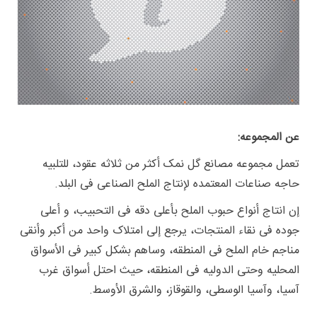
عن المجموعه
:
تعمل مجموعه مصانع گل نمک أکثر من ثلاثه عقود، للتلبیه
حاجه صناعات المعتمده لإنتاج الملح الصناعی فی البلد.
إن انتاج أنواع حبوب الملح بأعلى دقه فی التحبیب، و أعلى
جوده فی نقاء المنتجات، یرجع إلى امتلاک واحد من أکبر وأنقى
مناجم خام الملح فی المنطقه، وساهم بشکل کبیر فی الأسواق
المحلیه وحتى الدولیه فی المنطقه، حیث احتل أسواق غرب
آسیا، وآسیا الوسطى، والقوقاز، والشرق الأوسط.