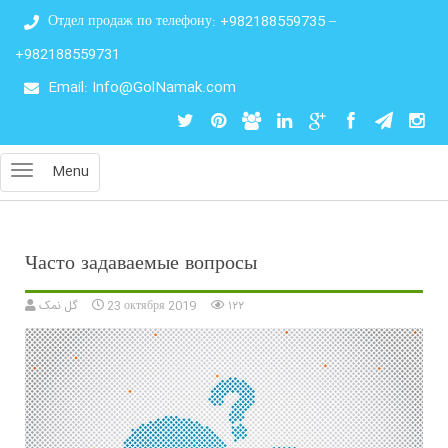
Отдел продаж по телефону:
+982188559735
–
+982188559731
Email: Info@GolNamak.com
Menu
Часто задаваемые вопросы
گل نمک
23 октября 2019
۱۲۲