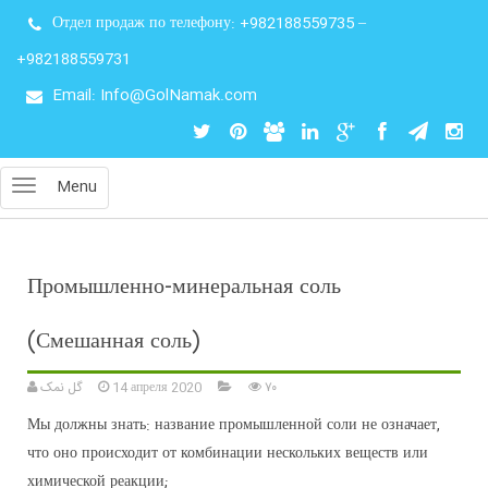
Отдел продаж по телефону:
+982188559735
–
+982188559731
Email: Info@GolNamak.com
Menu
Промышленно-минеральная соль
(Смешанная соль)
گل نمک
14 апреля 2020
۷۰
Мы должны знать: название промышленной соли не означает,
что оно происходит от комбинации нескольких веществ или
химической реакции;