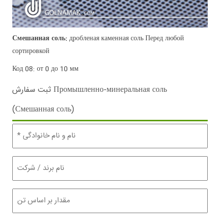
Смешанная соль:
дробленая каменная соль Перед любой
сортировкой
Код 08: от 0 до 10 мм
ثبت سفارش Промышленно-минеральная соль
(Смешанная соль)
نام
و
نام
خانوادگی
نام
برند
(Обязательно)
/
شرکت
مقدار
(تن)
(Обязательно)