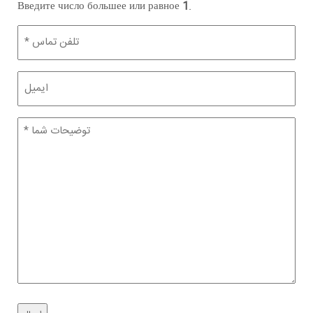
Введите число большее или равное
1
.
تلفن
(Обязательно)
ایمیل
توضیحات