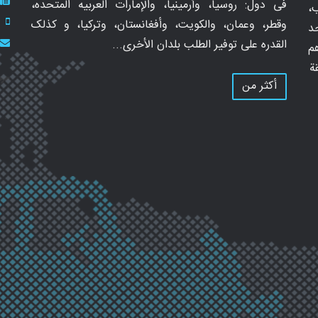
فی دول: روسیا، وأرمینیا، والإمارات العربیه المتحده،
ب،
وقطر، وعمان، والکویت، وأفغانستان، وترکیا، و کذلک
د
القدره على توفیر الطلب بلدان الأخرى...
م
ة
أكثر من