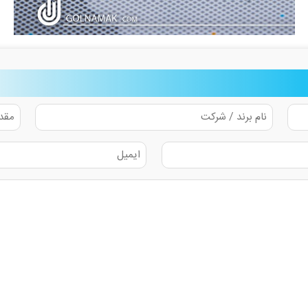
نام
مقدار
برند
(تن)
/
(مطل
ایمیل
شرکت