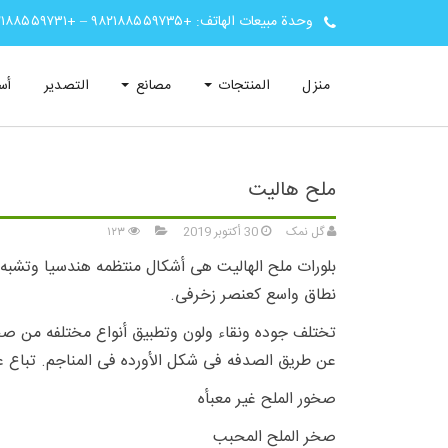
وحدة مبيعات الهاتف:
+۹۸۲۱۸۸۵۵۹۷۳۵
–
+۹۸۲۱۸۸۵۵۹۷۳۱
منزل
المنتجات
مصانع
التصدیر
أس
ملح هالیت
گل نمک
30 أكتوبر 2019
۱۲۳
بلورات ملح الهالیت هی أشکال منتظمه هندسیا وتشبه کت
نطاق واسع کعنصر زخرفی.
تختلف جوده ونقاء ولون وتطبیق أنواع مختلفه من صخور 
عن طریق الصدفه فی شکل الأورده فی المناجم. تباع على
صخور الملح غیر معبأه
صخر الملح المحبب