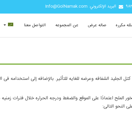
البريد الإلكتروني: Info@GolNamak.com
ئله مکرره
صاله عرض
عن المجموعه
التواصل معنا
ل الجلید الشفافه وعرضه للغایه للتأثیر. بالإضافه إلى استخدامه فی ال
الملح اعتمادًا على الموقع والضغط ودرجه الحراره خلال فترات زمنیه مخ
 النحو التالی: