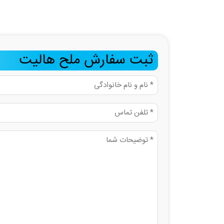
ثبت سفارش ملح هالیت
نام
و
نام
تلفن
خانوادگی
(مطلوب)
(مطلوب)
توضیحات