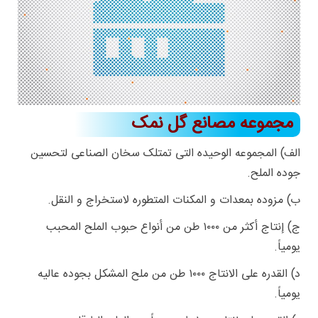
مجموعه مصانع
گ
ل نمک
الف) المجموعه الوحیده التی تمتلک سخان الصناعی لتحسین
جوده الملح.
ب) مزوده بمعدات و المکنات المتطوره لاستخراج و النقل.
ج) إنتاج أکثر من ۱۰۰۰ طن من أنواع حبوب الملح المحبب
یومیاً.
د) القدره على الانتاج ۱۰۰۰ طن من ملح المشکل بجوده عالیه
یومیاً.