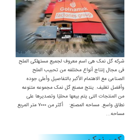
شرکه گل نمک هی اسم معروف لجمیع مستهلکی الملح
فی مجال إنتاج أنواع مختلفه من تحبیب الملح
الصناعی مع الاهتمام الأکبر بالتفاصیل وأعلى جوده
وأفضل تغلیف. ینتج مصنع گل نمک مجموعه متنوعه
من المنتجات التی یتم بیعها محلیًا وتصدیرها على
نطاق واسع. مساحه المصنع: أکثر من ۷۰۰۰ متر المربع
مساحه...