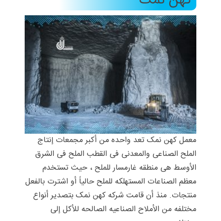
کهن نمک
معمل کهن نمک تعد واحده من أکبر مجمعات إنتاج
الملح الصناعی والمعدنی فی القطب الملح فی الشرق
الأوسط هی منطقه غارمسار للملح ، حیث تستخدم
معظم الصناعات المستهلکه للملح حالیاً أو اشترت بالفعل
منتجات. منذ أن قامت شرکه کهن نمک بتصدیر أنواع
مختلفه من الأملاح الصناعیه الصالحه للأکل إلى