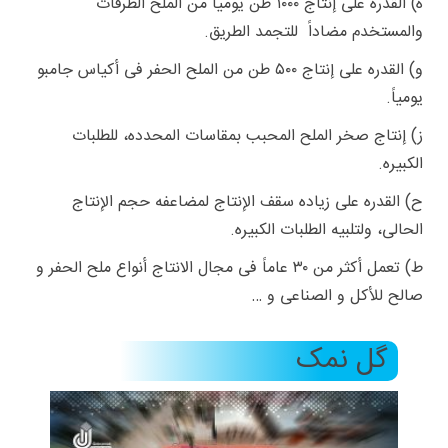
ه) القدره على إنتاج ۱۰۰۰ طن یومیاً من الملح الطرقات
والمستخدم مضاداً للتجمد الطریق.
و) القدره على إنتاج ۵۰۰ طن من الملح الحفر فی أکیاس جامبو
یومیاً.
ز) إنتاج صخر الملح المحبب بمقاسات المحدده، للطلبات
الکبیره.
ح) القدره على زیاده سقف الإنتاج لمضاعفه حجم الإنتاج
الحالی، ولتلبیه الطلبات الکبیره.
ط) تعمل أکثر من ۳۰ عاماً فی مجال الانتاج أنواع ملح الحفر و
صالح للأکل و الصناعی و …
گل نمک