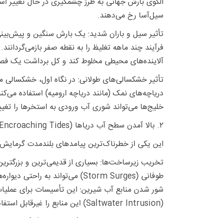
الگوی بارش جهانی به طرز چشمگیری در حال تغییر اس
سیل‌آسا رخ می‌دهند.
تأثیر سیل و باران شدید: یک بارش سنگین و پیش‌بینی‌
فرآیند چند ماهه تغلیظ را به نقطه صفر بازمی‌گردانند
آلاینده‌های محیطی مخلوط کند و کل برداشت یک فصل ر
تأثیر خشکسالی‌های طولانی: در نگاه اول، خشکسالی مم
دریاچه‌های نمک (مانند دریاچه ارومیه) استفاده می‌
خلیج‌ها می‌تواند شوری آب ورودی به استخرها را تغییر
۲. بالا آمدن سطح آب دریاها (The Encroaching Tides):
این یکی از خطرناک‌ترین پیامدهای بلندمدت گرمایش
تخریب زیرساخت‌ها: بسیاری از قدیمی‌ترین و بزرگتری
طوفانی (Storm Surges) می‌تواند به راحتی دیواره‌های محافظ این مزارع را در هم شکسته، آن‌ها را به طور دائم زیر آب ببرد و سرمایه‌گذاری‌های چند صد ساله را نابود کند.
شور شدن منابع آب شیرین: این تأسیسات برای عملیات
(Saltwater Intrusion) این منابع را غیرقابل استفاده می‌کند.