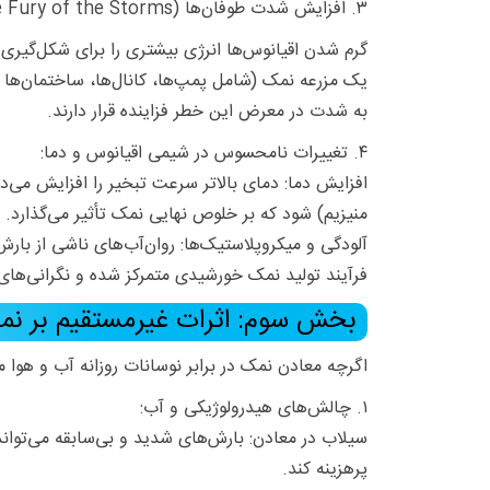
۳. افزایش شدت طوفان‌ها (The Fury of the Storms):
گرم شدن اقیانوس‌ها انرژی بیشتری را برای شکل‌گیری
یک مزرعه نمک (شامل پمپ‌ها، کانال‌ها، ساختمان‌ها و د
به شدت در معرض این خطر فزاینده قرار دارند.
۴. تغییرات نامحسوس در شیمی اقیانوس و دما:
افزایش دما: دمای بالاتر سرعت تبخیر را افزایش می‌ده
منیزیم) شود که بر خلوص نهایی نمک تأثیر می‌گذارد.
آلودگی و میکروپلاستیک‌ها: روان‌آب‌های ناشی از بارش‌
فرآیند تولید نمک خورشیدی متمرکز شده و نگرانی‌های
بخش سوم: اثرات غیرمستقیم بر ن
اگرچه معادن نمک در برابر نوسانات روزانه آب و هوا م
۱. چالش‌های هیدرولوژیکی و آب:
سیلاب در معادن: بارش‌های شدید و بی‌سابقه می‌توا
پرهزینه کند.