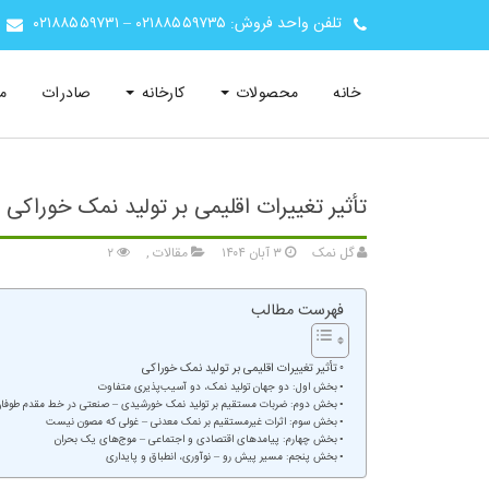
تلفن واحد فروش:
۰۲۱۸۸۵۵۹۷۳۵
–
۰۲۱۸۸۵۵۹۷۳۱
خانه
محصولات
کارخانه
صادرات
م
تأثیر تغییرات اقلیمی بر تولید نمک خوراکی
گل نمک
۳ آبان ۱۴۰۴
مقالات
,
۲
فهرست مطالب
تأثیر تغییرات اقلیمی بر تولید نمک خوراکی
بخش اول: دو جهان تولید نمک، دو آسیب‌پذیری متفاوت
بخش دوم: ضربات مستقیم بر تولید نمک خورشیدی – صنعتی در خط مقدم طوفا
بخش سوم: اثرات غیرمستقیم بر نمک معدنی – غولی که مصون نیست
بخش چهارم: پیامدهای اقتصادی و اجتماعی – موج‌های یک بحران
بخش پنجم: مسیر پیش رو – نوآوری، انطباق و پایداری