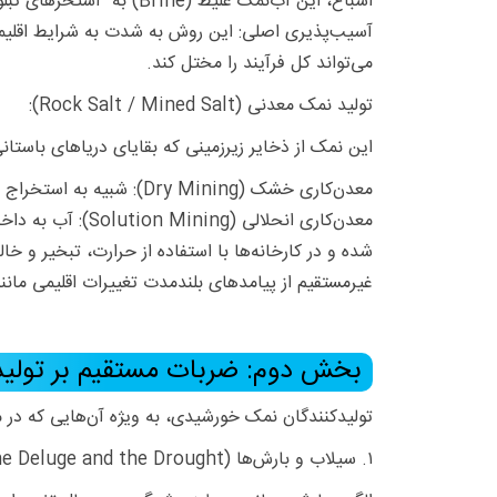
اشباع، این آب‌نمک غلیظ (Brine) به “استخرهای تبلور” منتقل می‌شود تا کریستال‌های خالص نمک تشکیل و سپس برداشت شوند.
آسیب‌پذیری اصلی: این روش به شدت به شرایط اقلیمی پ
می‌تواند کل فرآیند را مختل کند.
تولید نمک معدنی (Rock Salt / Mined Salt):
این نمک از ذخایر زیرزمینی که بقایای دریاهای باستا
معدن‌کاری خشک (Dry Mining): شبیه به استخراج زغال‌سنگ، تونل‌هایی در اعماق زمین حفر شده و سنگ نمک به صورت مستقیم خرد و به سطح منتقل می‌شود.
معدن‌کاری انحلا
شده و در کارخانه‌ها با استفاده از حرارت، تبخیر و 
غیرمستقیم از پیامدهای بلندمدت تغییرات اقلیمی مانند
بخش دوم: ضربات مستقیم بر تولی
تولیدکنندگان نمک خورشیدی، به ویژه آن‌هایی که در 
۱. سیلاب و بارش‌ها (The Deluge and the Drought):