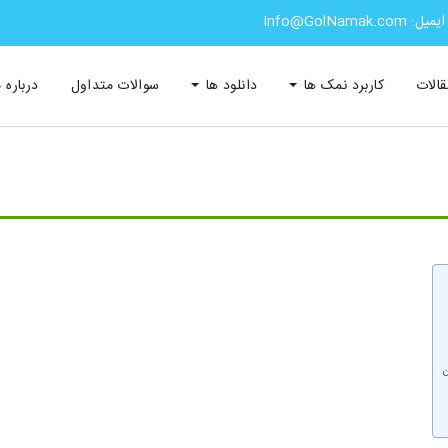
ایمیل: Info@GolNamak.com
قالات
کاربرد نمک ها
دانلود ها
سوالات متداول
درباره م
ن